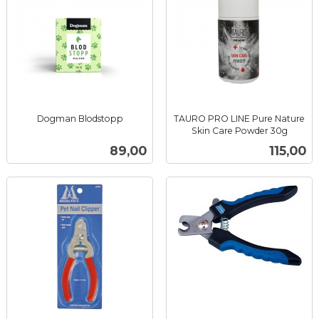
Dogman Blodstopp
TAURO PRO LINE Pure Nature
inkl.
Skin Care Powder 30g
inkl.
mva.
Pris
Pris
89,00
115,00
mva.