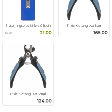
Erstatningsblad Millers Giljotin
Trixie Klotang Lux Stor
Rabatt
inkl.
inkl.
Tilbud
Pris
21,00
165,00
35,00
mva.
mva.
Trixie Klotang Lux Small
inkl.
Pris
124,00
mva.