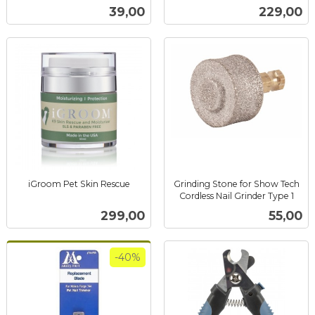
inkl.
inkl.
Pris
Pris
39,00
229,00
mva.
mva.
iGroom Pet Skin Rescue
Grinding Stone for Show Tech
inkl.
Cordless Nail Grinder Type 1
inkl.
mva.
Pris
Pris
299,00
55,00
mva.
-40%