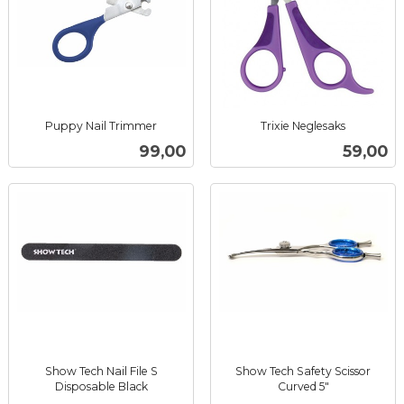
Puppy Nail Trimmer
Trixie Neglesaks
inkl.
inkl.
Pris
Pris
99,00
59,00
mva.
mva.
Show Tech Nail File S
Show Tech Safety Scissor
Disposable Black
Curved 5"
inkl.
inkl.