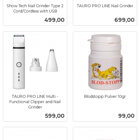
Show Tech Nail Grinder Type 2
TAURO PRO LINE Nail Grinder
inkl.
Cord/Cordless with USB
inkl.
mva.
Pris
Pris
499,00
699,00
mva.
TAURO PRO LINE Multi -
Blodstopp Pulver 10gr
inkl.
Functional Clipper and Nail
Grinder
mva.
inkl.
Pris
Pris
599,00
99,00
mva.