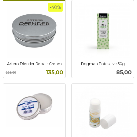
-40%
Artero Dfender Repair Cream
Dogman Potesalve 50g
Rabatt
inkl.
inkl.
Tilbud
Pris
135,00
85,00
225,00
mva.
mva.