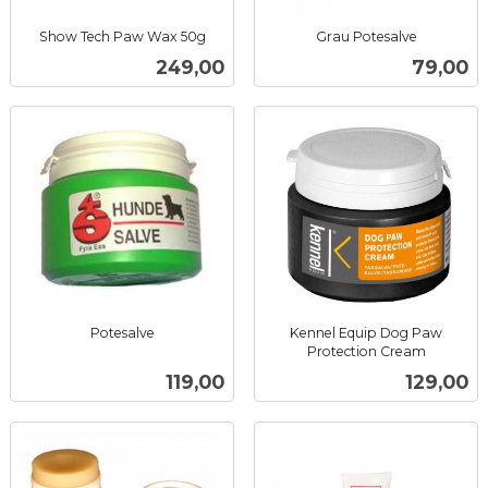
Show Tech Paw Wax 50g
Grau Potesalve
inkl.
inkl.
Pris
Pris
249,00
79,00
mva.
mva.
Potesalve
Kennel Equip Dog Paw
inkl.
Protection Cream
inkl.
mva.
Pris
Pris
119,00
129,00
mva.