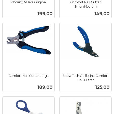
Klotang Millers Original
Comfort Nail Cutter
inkl.
Small/Medium
inkl.
mva.
Pris
Pris
199,00
149,00
mva.
Comfort Nail Cutter Large
Show Tech Guillotine Comfort
inkl.
Nail Cutter
inkl.
mva.
Pris
Pris
189,00
125,00
mva.