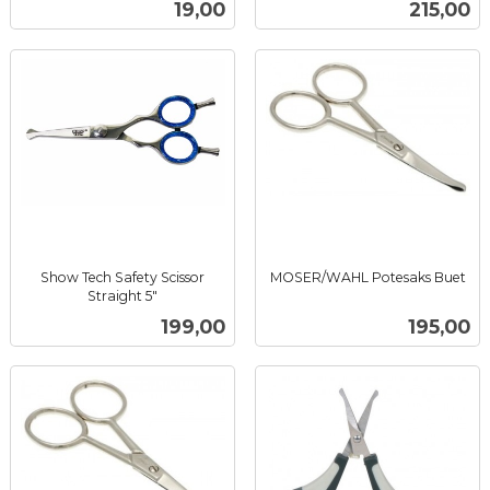
Pris
Pris
19,00
215,00
mva.
mva.
Show Tech Safety Scissor
MOSER/WAHL Potesaks Buet
inkl.
Straight 5"
inkl.
mva.
Pris
Pris
199,00
195,00
mva.