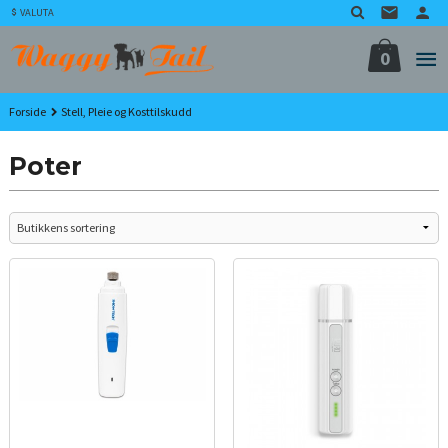
Gå
VALUTA
til
innholdet
0
Forside
Stell, Pleie og Kosttilskudd
Poter