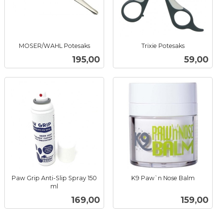
MOSER/WAHL Potesaks
Trixie Potesaks
inkl.
inkl.
Pris
Pris
195,00
59,00
mva.
mva.
Paw Grip Anti-Slip Spray 150
K9 Paw`n Nose Balm
inkl.
ml
inkl.
mva.
Pris
Pris
169,00
159,00
mva.