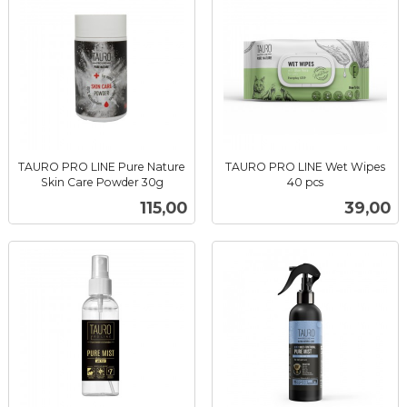
TAURO PRO LINE Pure Nature
TAURO PRO LINE Wet Wipes
Skin Care Powder 30g
40 pcs
inkl.
inkl.
Pris
Pris
115,00
39,00
mva.
mva.