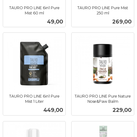
TAURO PRO LINE 6in1 Pure
TAURO PRO LINE Pure Mist
Mist 60 ml
250 ml
inkl.
inkl.
Pris
Pris
49,00
269,00
mva.
mva.
TAURO PRO LINE 6in1 Pure
TAURO PRO LINE Pure Nature
Mist 1 Liter
Nose&Paw Balm
inkl.
inkl.
Pris
Pris
449,00
229,00
mva.
mva.