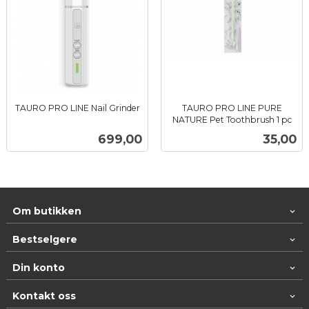
TAURO PRO LINE Nail Grinder
TAURO PRO LINE PURE
inkl.
NATURE Pet Toothbrush 1 pc
inkl.
mva.
Pris
Pris
699,00
35,00
mva.
Om butikken
Bestselgere
Din konto
Kontakt oss