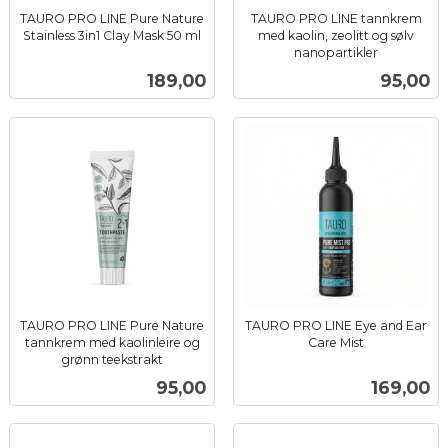
TAURO PRO LINE Pure Nature
TAURO PRO LINE tannkrem
Stainless 3in1 Clay Mask 50 ml
med kaolin, zeolitt og sølv
inkl.
nanopartikler
inkl.
mva.
Pris
Pris
189,00
95,00
mva.
TAURO PRO LINE Pure Nature
TAURO PRO LINE Eye and Ear
tannkrem med kaolinleire og
Care Mist
inkl.
grønn teekstrakt
inkl.
mva.
Pris
Pris
95,00
169,00
mva.