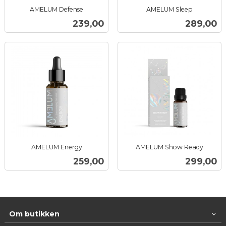
AMELUM Defense
AMELUM Sleep
inkl.
inkl.
Pris
Pris
239,00
289,00
mva.
mva.
AMELUM Energy
AMELUM Show Ready
inkl.
inkl.
Pris
Pris
259,00
299,00
mva.
mva.
Om butikken