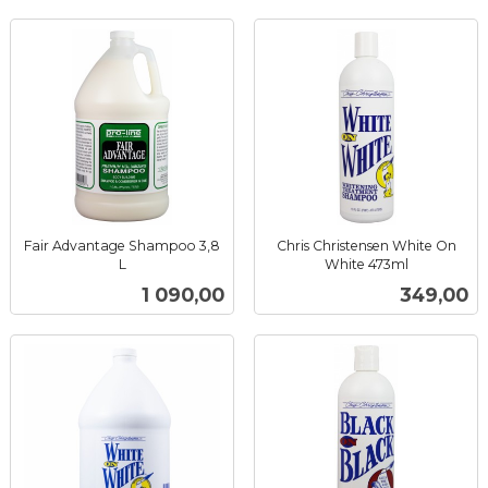
Fair Advantage Shampoo 3,8
Chris Christensen White On
L
White 473ml
inkl.
inkl.
Pris
Pris
1 090,00
349,00
mva.
mva.