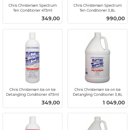
Chris Christensen Spectrum
Chris Christensen Spectrum
Ten Conditioner 473ml
Ten Conditioner 3,8L
inkl.
inkl.
Pris
Pris
349,00
990,00
mva.
mva.
Chris Christensen Ice on Ice
Chris Christensen Ice on Ice
Detangling Conditioner 473ml
Detangling Conditioner 3,8L
inkl.
inkl.
Pris
Pris
349,00
1 049,00
mva.
mva.