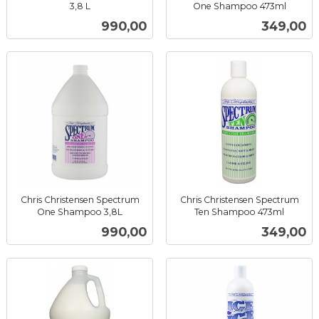
3,8 L
One Shampoo 473ml
inkl.
inkl.
Pris
Pris
990,00
349,00
mva.
mva.
Chris Christensen Spectrum
Chris Christensen Spectrum
One Shampoo 3,8L
Ten Shampoo 473ml
inkl.
inkl.
Pris
Pris
990,00
349,00
mva.
mva.