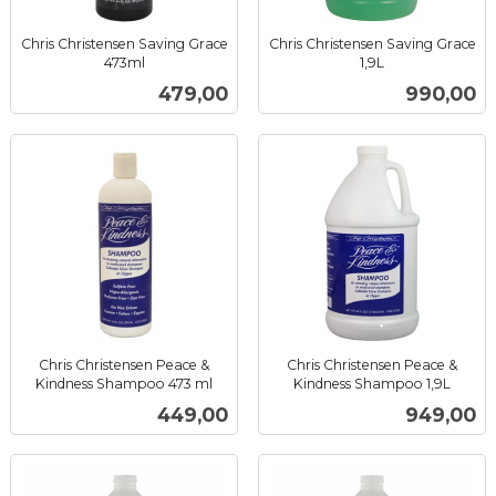
Chris Christensen Saving Grace
Chris Christensen Saving Grace
473ml
1,9L
inkl.
inkl.
Pris
Pris
479,00
990,00
mva.
mva.
Chris Christensen Peace &
Chris Christensen Peace &
Kindness Shampoo 473 ml
Kindness Shampoo 1,9L
inkl.
inkl.
Pris
Pris
449,00
949,00
mva.
mva.