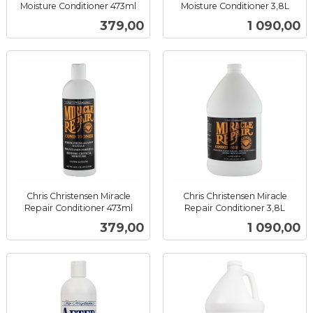
Moisture Conditioner 473ml
Moisture Conditioner 3,8L
inkl.
inkl.
Pris
Pris
379,00
1 090,00
mva.
mva.
Chris Christensen Miracle
Chris Christensen Miracle
Repair Conditioner 473ml
Repair Conditioner 3,8L
inkl.
inkl.
Pris
Pris
379,00
1 090,00
mva.
mva.