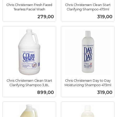
Chris Christensen Fresh Faced
Chris Christensen Clean Start
Tearless Facial Wash
Clarifying Shampoo 473ml
inkl.
inkl.
Pris
Pris
279,00
319,00
mva.
mva.
Chris Christensen Clean Start
Chris Christensen Day to Day
Clarifying Shampoo 3,8L
Moisturizing Shampoo 473ml
inkl.
inkl.
Pris
Pris
899,00
319,00
mva.
mva.