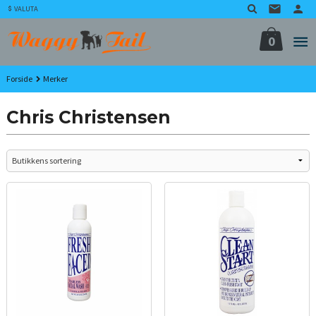
Gå
VALUTA
til
innholdet
0
Forside
Merker
Chris Christensen