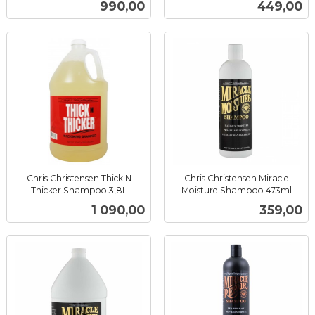
Pris
Pris
990,00
449,00
mva.
mva.
Chris Christensen Thick N
Chris Christensen Miracle
Thicker Shampoo 3,8L
Moisture Shampoo 473ml
inkl.
inkl.
Pris
Pris
1 090,00
359,00
mva.
mva.