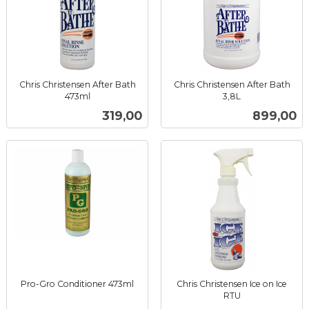
Chris Christensen After Bath
Chris Christensen After Bath
473ml
3,8L
inkl.
inkl.
Pris
Pris
319,00
899,00
mva.
mva.
Pro-Gro Conditioner 473ml
Chris Christensen Ice on Ice
inkl.
RTU
inkl.
mva.