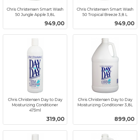
Chris Christensen Smart Wash
Chris Christensen Smart Wash
50 Jungle Apple 3,8L
50 Tropical Breeze 3,8 L
inkl.
inkl.
Pris
Pris
949,00
949,00
mva.
mva.
Chris Christensen Day to Day
Chris Christensen Day to Day
Moisturizing Conditioner
Moisturizing Conditioner 3,8L
inkl.
473ml
inkl.
mva.
Pris
Pris
319,00
899,00
mva.