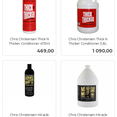
Chris Christensen Thick N
Chris Christensen Thick N
Thicker Conditioner 473ml
Thicker Conditioner 3,8L
inkl.
inkl.
Pris
Pris
469,00
1 090,00
mva.
mva.
Chris Christensen Miracle
Chris Christensen Miracle