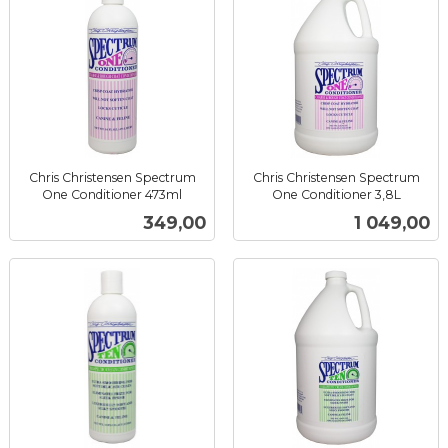
Chris Christensen Spectrum
Chris Christensen Spectrum
One Conditioner 473ml
One Conditioner 3,8L
inkl.
inkl.
Pris
Pris
349,00
1 049,00
mva.
mva.