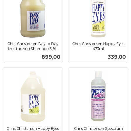
Chris Christensen Day to Day
Chris Christensen Happy Eyes
Moisturizing Shampoo 3,8L
473ml
inkl.
inkl.
Pris
Pris
899,00
339,00
mva.
mva.
Chris Christensen Happy Eyes
Chris Christensen Spectrum