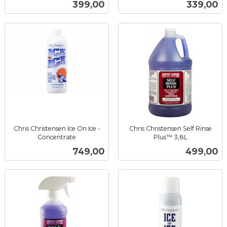
Pris
Pris
399,00
339,00
mva.
Chris Christensen Ice On Ice -
Chris Christensen Self Rinse
Concentrate
Plus™ 3,8L
inkl.
inkl.
Pris
Pris
749,00
499,00
mva.
mva.