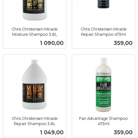
Chris Christensen Miracle
Chris Christensen Miracle
Moisture Shampoo 3,8L
Repair Shampoo 473ml
inkl.
inkl.
Pris
Pris
1 090,00
359,00
mva.
mva.
Chris Christensen Miracle
Fair Advantage Shampoo
Repair Shampoo 3,8L
473ml
inkl.
inkl.
Pris
Pris
1 049,00
359,00
mva.
mva.