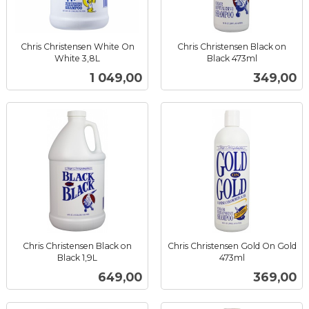
Chris Christensen White On
Chris Christensen Black on
White 3,8L
Black 473ml
inkl.
inkl.
Pris
Pris
1 049,00
349,00
mva.
mva.
Chris Christensen Black on
Chris Christensen Gold On Gold
Black 1,9L
473ml
inkl.
inkl.
Pris
Pris
649,00
369,00
mva.
mva.