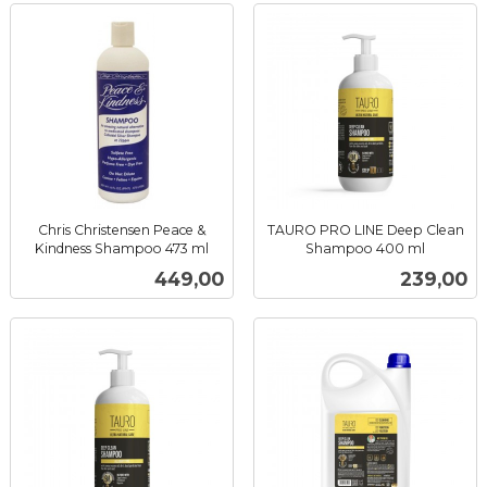
Chris Christensen Peace &
TAURO PRO LINE Deep Clean
Kindness Shampoo 473 ml
Shampoo 400 ml
inkl.
inkl.
Pris
Pris
449,00
239,00
mva.
mva.