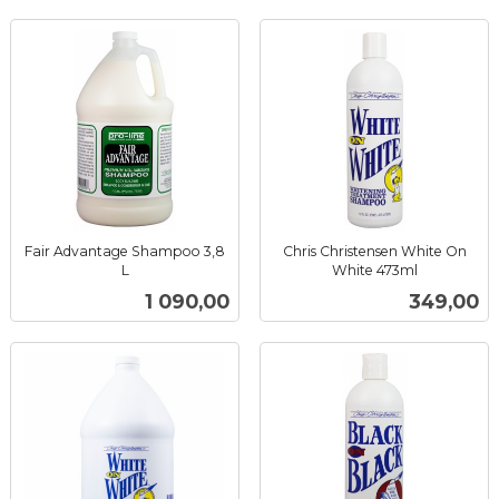
Fair Advantage Shampoo 3,8
Chris Christensen White On
L
White 473ml
inkl.
inkl.
Pris
Pris
1 090,00
349,00
mva.
mva.