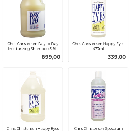
Chris Christensen Day to Day
Chris Christensen Happy Eyes
Moisturizing Shampoo 3,8L
473ml
inkl.
inkl.
Pris
Pris
899,00
339,00
mva.
mva.
Chris Christensen Happy Eyes
Chris Christensen Spectrum