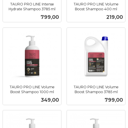
TAURO PRO LINE Intense
TAURO PRO LINE Volume
Hydrate Shampoo 3785 ml
Boost Shampoo 400 ml
inkl.
inkl.
Pris
Pris
799,00
219,00
mva.
mva.
TAURO PRO LINE Volume
TAURO PRO LINE Volume
Boost Shampoo 1000 ml
Boost Shampoo 3785 ml
inkl.
inkl.
Pris
Pris
349,00
799,00
mva.
mva.