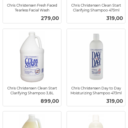
Chris Christensen Fresh Faced
Chris Christensen Clean Start
Tearless Facial Wash
Clarifying Shampoo 473ml
inkl.
inkl.
Pris
Pris
279,00
319,00
mva.
mva.
Chris Christensen Clean Start
Chris Christensen Day to Day
Clarifying Shampoo 3,8L
Moisturizing Shampoo 473ml
inkl.
inkl.
Pris
Pris
899,00
319,00
mva.
mva.