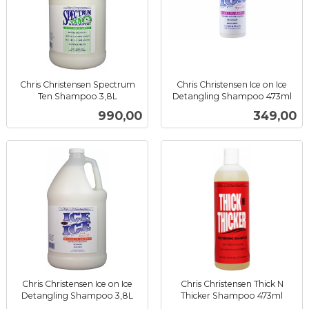
Chris Christensen Spectrum
Chris Christensen Ice on Ice
Ten Shampoo 3,8L
Detangling Shampoo 473ml
inkl.
inkl.
Pris
Pris
990,00
349,00
mva.
mva.
Chris Christensen Ice on Ice
Chris Christensen Thick N
Detangling Shampoo 3,8L
Thicker Shampoo 473ml
inkl.
inkl.