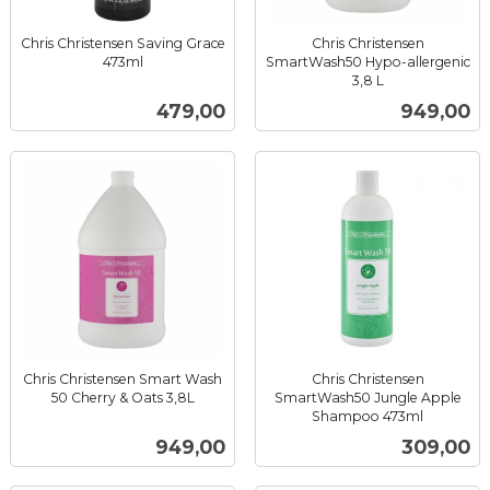
Chris Christensen Saving Grace
Chris Christensen
473ml
SmartWash50 Hypo-allergenic
inkl.
3,8 L
inkl.
mva.
Pris
Pris
479,00
949,00
mva.
Chris Christensen Smart Wash
Chris Christensen
50 Cherry & Oats 3,8L
SmartWash50 Jungle Apple
inkl.
Shampoo 473ml
inkl.
mva.
Pris
Pris
949,00
309,00
mva.