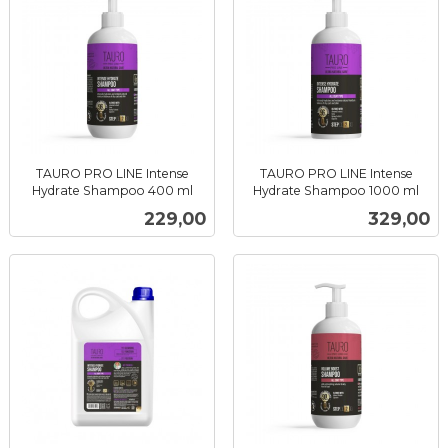
TAURO PRO LINE Intense
TAURO PRO LINE Intense
Hydrate Shampoo 400 ml
Hydrate Shampoo 1000 ml
inkl.
inkl.
Pris
Pris
229,00
329,00
mva.
mva.