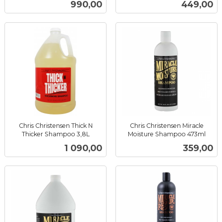
Pris
Pris
990,00
449,00
mva.
mva.
Chris Christensen Thick N
Chris Christensen Miracle
Thicker Shampoo 3,8L
Moisture Shampoo 473ml
inkl.
inkl.
Pris
Pris
1 090,00
359,00
mva.
mva.