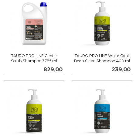
TAURO PRO LINE Gentle
TAURO PRO LINE White Coat
Scrub Shampoo 3785 ml
Deep Clean Shampoo 400 ml
inkl.
inkl.
Pris
Pris
829,00
239,00
mva.
mva.