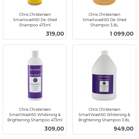
Chris Christensen
Chris Christensen
Smartwash50 De-Shed
Smartwash50 De-Shed
Shampoo 473ml
Shampoo 3,8L
inkl.
inkl.
Pris
Pris
319,00
1 099,00
mva.
mva.
Chris Christensen
Chris Christensen
SmartWash50 Whitening &
SmartWash50 Whitening &
Brightening Shampoo 473ml
Brightening Shampoo 3,8L
inkl.
inkl.
Pris
Pris
309,00
949,00
mva.
mva.