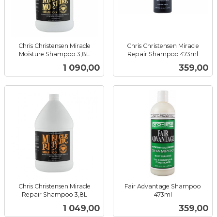
Chris Christensen Miracle
Chris Christensen Miracle
Moisture Shampoo 3,8L
Repair Shampoo 473ml
inkl.
inkl.
Pris
Pris
1 090,00
359,00
mva.
mva.
Chris Christensen Miracle
Fair Advantage Shampoo
Repair Shampoo 3,8L
473ml
inkl.
inkl.
Pris
Pris
1 049,00
359,00
mva.
mva.