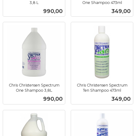
3,8 L
One Shampoo 473ml
inkl.
inkl.
Pris
Pris
990,00
349,00
mva.
mva.
Chris Christensen Spectrum
Chris Christensen Spectrum
One Shampoo 3,8L
Ten Shampoo 473ml
inkl.
inkl.
Pris
Pris
990,00
349,00
mva.
mva.