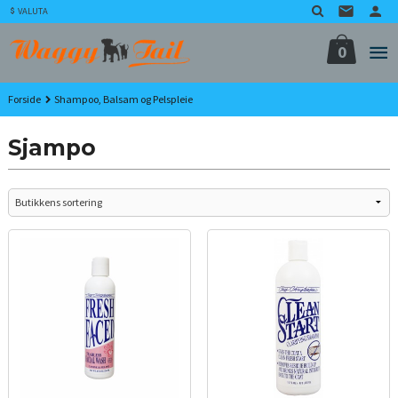
Gå
VALUTA
til
innholdet
0
Forside
Shampoo, Balsam og Pelspleie
Sjampo