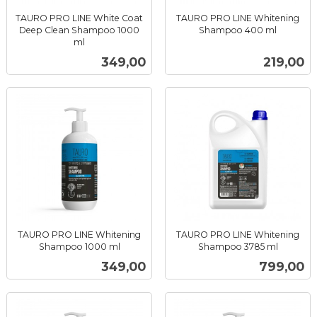
TAURO PRO LINE White Coat
TAURO PRO LINE Whitening
Deep Clean Shampoo 1000
Shampoo 400 ml
inkl.
ml
inkl.
mva.
Pris
Pris
349,00
219,00
mva.
TAURO PRO LINE Whitening
TAURO PRO LINE Whitening
Shampoo 1000 ml
Shampoo 3785 ml
inkl.
inkl.
Pris
Pris
349,00
799,00
mva.
mva.