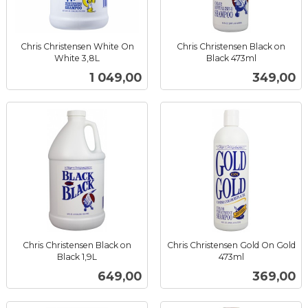
Chris Christensen White On
Chris Christensen Black on
White 3,8L
Black 473ml
inkl.
inkl.
Pris
Pris
1 049,00
349,00
mva.
mva.
Chris Christensen Black on
Chris Christensen Gold On Gold
Black 1,9L
473ml
inkl.
inkl.
Pris
Pris
649,00
369,00
mva.
mva.