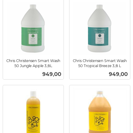
Chris Christensen Smart Wash
Chris Christensen Smart Wash
50 Jungle Apple 3,8L
50 Tropical Breeze 3,8 L
inkl.
inkl.
Pris
Pris
949,00
949,00
mva.
mva.