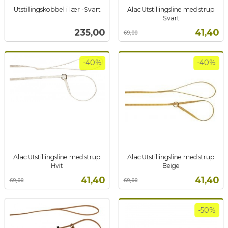
Utstillingskobbel i lær -Svart
Alac Utstillingsline med strup
inkl.
Svart
Rabatt
inkl.
mva.
Pris
Tilbud
235,00
41,40
69,00
mva.
-40%
-40%
Alac Utstillingsline med strup
Alac Utstillingsline med strup
Hvit
Beige
Rabatt
inkl.
Rabatt
inkl.
Tilbud
Tilbud
41,40
41,40
69,00
69,00
mva.
mva.
-50%