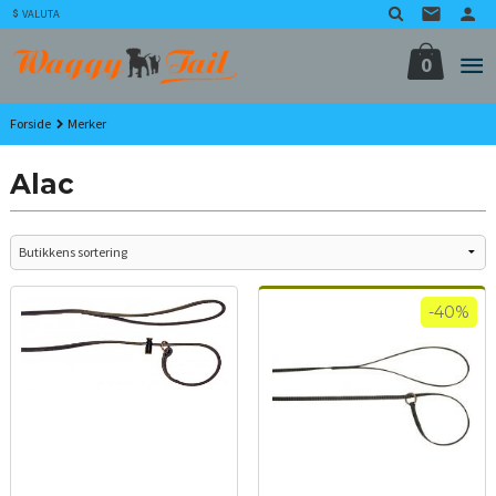
Gå
VALUTA
til
innholdet
0
Forside
Merker
Alac
-40%