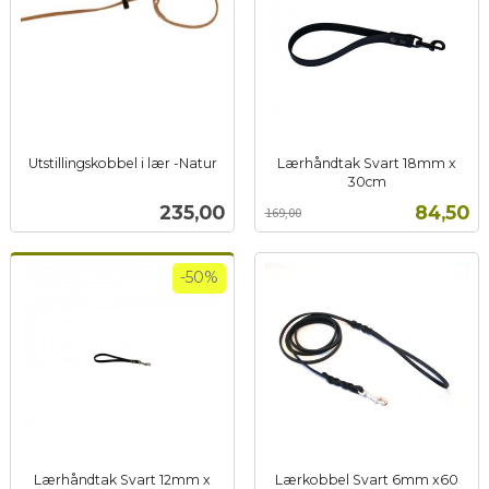
Utstillingskobbel i lær -Natur
Lærhåndtak Svart 18mm x
inkl.
30cm
Rabatt
inkl.
mva.
Pris
Tilbud
235,00
84,50
169,00
mva.
-50%
Lærhåndtak Svart 12mm x
Lærkobbel Svart 6mm x60