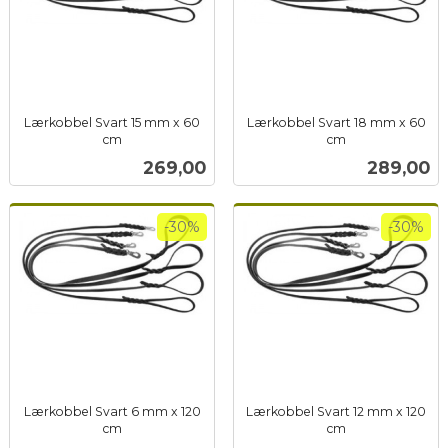
Lærkobbel Svart 15 mm x 60
Lærkobbel Svart 18 mm x 60
cm
cm
inkl.
inkl.
Pris
Pris
269,00
289,00
mva.
mva.
-30%
-30%
Lærkobbel Svart 6 mm x 120
Lærkobbel Svart 12 mm x 120
cm
cm
Rabatt
inkl.
Rabatt
inkl.