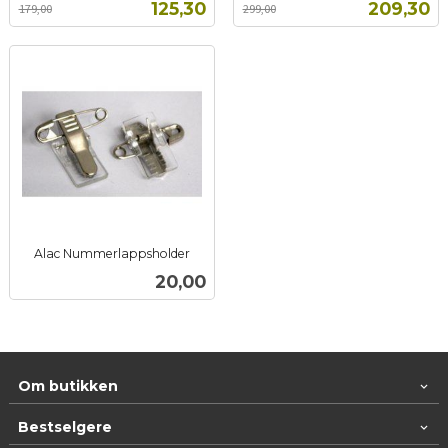
Tilbud
Tilbud
125,30
209,30
179,00
299,00
mva.
mva.
Alac Nummerlappsholder
inkl.
Pris
20,00
mva.
Om butikken
Bestselgere