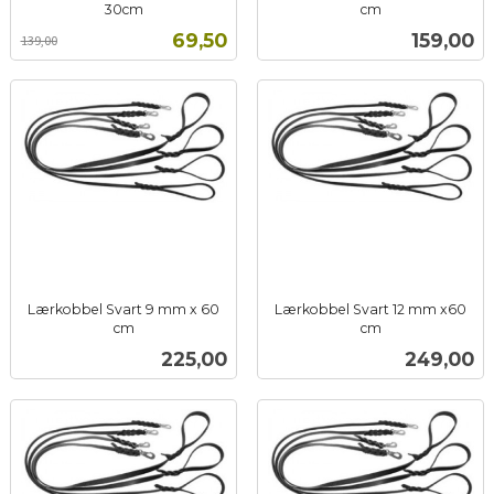
30cm
cm
Rabatt
inkl.
inkl.
Tilbud
Pris
69,50
159,00
139,00
mva.
mva.
Lærkobbel Svart 9 mm x 60
Lærkobbel Svart 12 mm x60
cm
cm
inkl.
inkl.
Pris
Pris
225,00
249,00
mva.
mva.