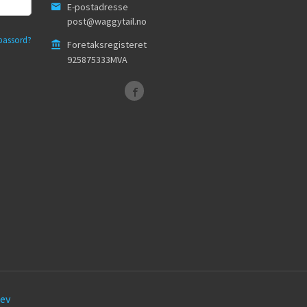
E-postadresse
post@waggytail.no
passord?
Foretaksregisteret
925875333MVA
ev