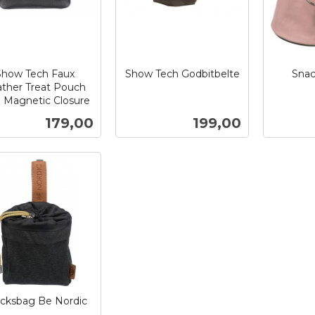
Show Tech Faux
Show Tech Godbitbelte
Snac
ther Treat Pouch
inkl.
inkl.
h Magnetic Closure
mva.
mva.
Pris
Pris
179,00
199,00
Kjøp
Kjøp
cksbag Be Nordic