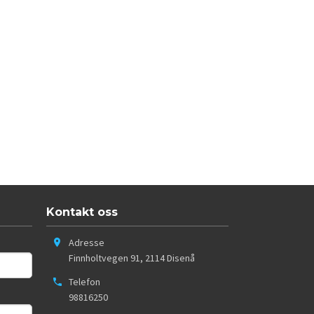
Kontakt oss
Adresse
Finnholtvegen 91
,
2114
Disenå
Telefon
98816250