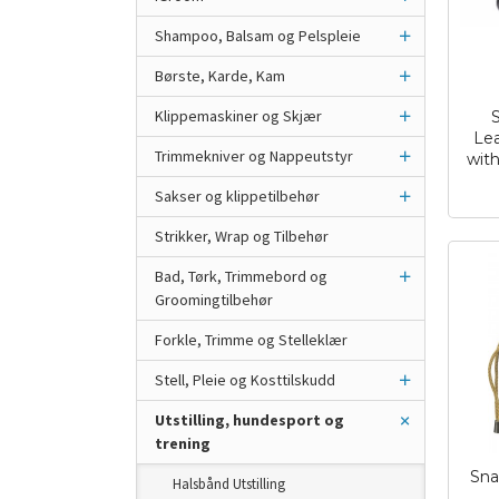
Shampoo, Balsam og Pelspleie
Børste, Karde, Kam
Klippemaskiner og Skjær
Lea
Trimmekniver og Nappeutstyr
wit
inkl.
Sakser og klippetilbehør
mva.
Strikker, Wrap og Tilbehør
Bad, Tørk, Trimmebord og
Groomingtilbehør
Forkle, Trimme og Stelleklær
Stell, Pleie og Kosttilskudd
Utstilling, hundesport og
trening
Sna
Halsbånd Utstilling
inkl.