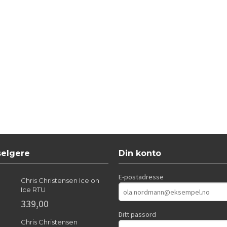
selgere
Din konto
E-postadresse
Chris Christensen Ice on
Ice RTU
339,00
Ditt passord
Chris Christensen