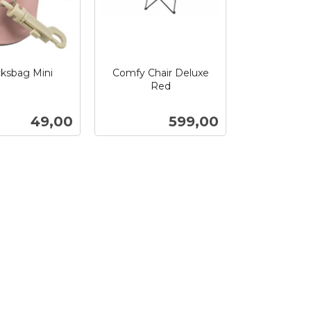
ksbag Mini
Comfy Chair Deluxe
Red
inkl.
mva.
Pris
Pris
49,00
599,00
Kjøp
Kjøp