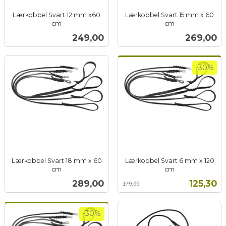
Lærkobbel Svart 12 mm x60
Lærkobbel Svart 15 mm x 60
cm
cm
inkl.
inkl.
Pris
Pris
249,00
269,00
mva.
mva.
-30%
Lærkobbel Svart 18 mm x 60
Lærkobbel Svart 6 mm x 120
cm
cm
inkl.
Rabatt
inkl.
Pris
Tilbud
289,00
125,30
179,00
mva.
mva.
-30%