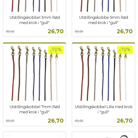
Utstillingskobbel 3mm Rød
Utstillingskobbe 5mm Rød
med krok i "gull"
med krok i "gull"
Rabatt
inkl.
Rabatt
inkl.
Tilbud
Tilbud
26,70
26,70
89,00
89,00
mva.
mva.
-70%
-70%
Utstillingskobbel 7mm Rød
Utstillingskobbel Lilla med krok
med krok i "gull"
i "gull"
Rabatt
inkl.
Rabatt
inkl.
Tilbud
Tilbud
26,70
26,70
89,00
89,00
mva.
mva.