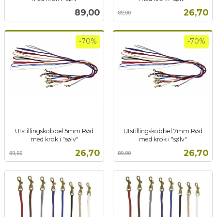
inkl.
Rabatt
inkl.
Pris
Tilbud
89,00
26,70
89,00
mva.
mva.
-70%
-70%
Utstillingskobbel 5mm Rød
Utstillingskobbel 7mm Rød
med krok i "sølv"
med krok i "sølv"
Rabatt
inkl.
Rabatt
inkl.
Tilbud
Tilbud
26,70
26,70
89,00
89,00
mva.
mva.