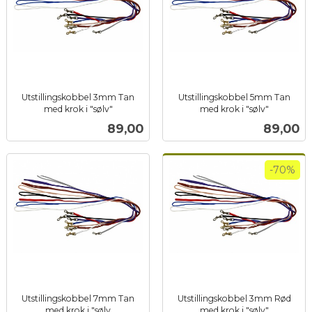
Utstillingskobbel 3mm Tan
Utstillingskobbel 5mm Tan
med krok i "sølv"
med krok i "sølv"
inkl.
inkl.
Pris
Pris
89,00
89,00
mva.
mva.
-70%
Utstillingskobbel 7mm Tan
Utstillingskobbel 3mm Rød
med krok i "sølv
med krok i "sølv"