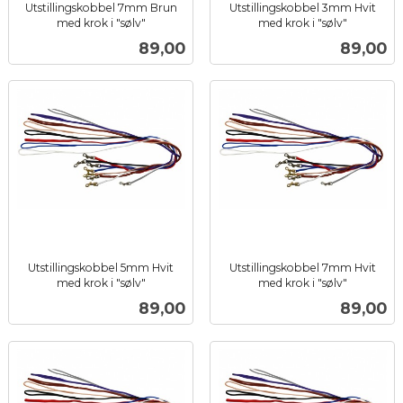
Utstillingskobbel 7mm Brun
Utstillingskobbel 3mm Hvit
med krok i "sølv"
med krok i "sølv"
inkl.
inkl.
Pris
Pris
89,00
89,00
mva.
mva.
Utstillingskobbel 5mm Hvit
Utstillingskobbel 7mm Hvit
med krok i "sølv"
med krok i "sølv"
inkl.
inkl.
Pris
Pris
89,00
89,00
mva.
mva.