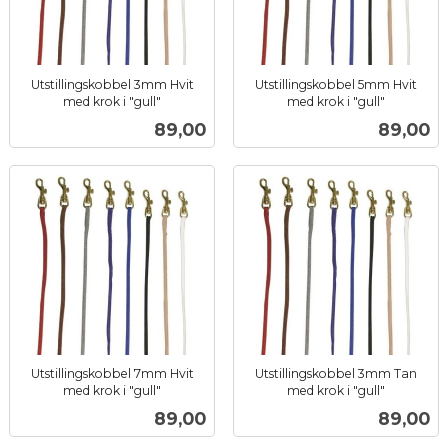
Utstillingskobbel 3mm Hvit
Utstillingskobbel 5mm Hvit
med krok i "gull"
med krok i "gull"
inkl.
inkl.
Pris
Pris
89,00
89,00
mva.
mva.
Utstillingskobbel 7mm Hvit
Utstillingskobbel 3mm Tan
med krok i "gull"
med krok i "gull"
inkl.
inkl.
Pris
Pris
89,00
89,00
mva.
mva.