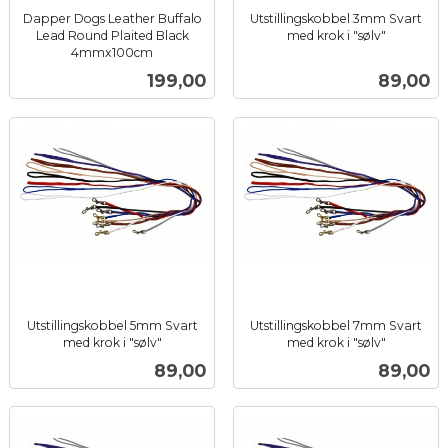
Dapper Dogs Leather Buffalo
Utstillingskobbel 3mm Svart
Lead Round Plaited Black
med krok i "sølv"
inkl.
4mmx100cm
inkl.
mva.
Pris
Pris
199,00
89,00
mva.
Utstillingskobbel 5mm Svart
Utstillingskobbel 7mm Svart
med krok i "sølv"
med krok i "sølv"
inkl.
inkl.
Pris
Pris
89,00
89,00
mva.
mva.