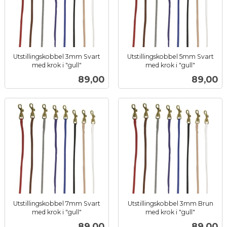
Utstillingskobbel 3mm Svart
Utstillingskobbel 5mm Svart
med krok i "gull"
med krok i "gull"
inkl.
inkl.
Pris
Pris
89,00
89,00
mva.
mva.
Utstillingskobbel 7mm Svart
Utstillingskobbel 3mm Brun
med krok i "gull"
med krok i "gull"
inkl.
inkl.
Pris
Pris
89,00
89,00