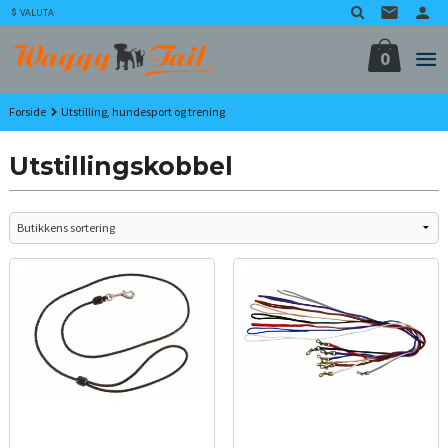
Gå
VALUTA
til
innholdet
0
Forside
Utstilling, hundesport og trening
Utstillingskobbel