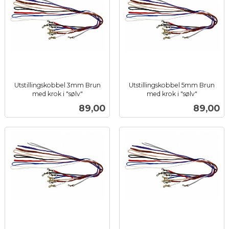
Utstillingskobbel 3mm Brun
Utstillingskobbel 5mm Brun
med krok i "sølv"
med krok i "sølv"
inkl.
inkl.
Pris
Pris
89,00
89,00
mva.
mva.