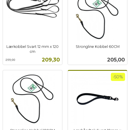
Lærkobbel Svart 12 mm x 120
Strongline Kobbel 60CM
inkl.
cm
Rabatt
inkl.
mva.
Tilbud
Pris
209,30
205,00
299,00
mva.
-50%