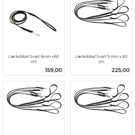
Lærkobbel Svart 6mm x60
Lærkobbel Svart 9 mm x 60
cm
cm
inkl.
inkl.
Pris
Pris
159,00
225,00
mva.
mva.