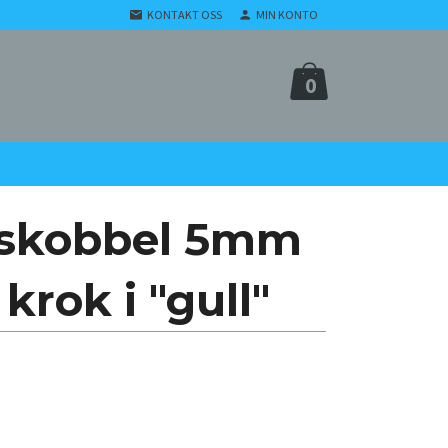
KONTAKT OSS
MIN KONTO
0
ngskobbel 5mm
krok i "gull"