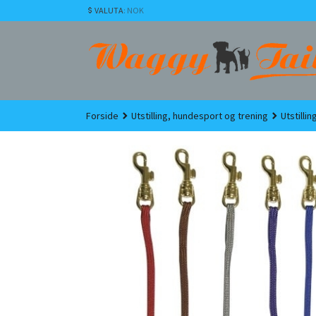
Gå
VALUTA
: NOK
til
innholdet
Forside
Utstilling, hundesport og trening
Utstilli