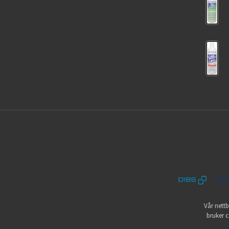
Vår nettb
bruker c