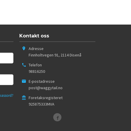
Kontakt oss
Adresse
Finnholtvegen 91
,
2114
Disenå
Telefon
98816250
E-postadresse
post@waggytail.no
passord?
Foretaksregisteret
925875333MVA