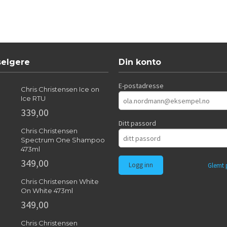
selgere
Din konto
E-postadresse
Chris Christensen Ice on
Ice RTU
339,00
Ditt passord
Chris Christensen
Spectrum One Shampoo
473ml
349,00
Glemt 
Chris Christensen White
On White 473ml
349,00
Chris Christensen