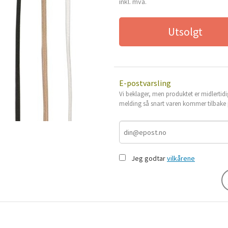
inkl. mva.
Utsolgt
E-postvarsling
Vi beklager, men produktet er midlertidi
melding så snart varen kommer tilbake p
Jeg godtar
vilkårene