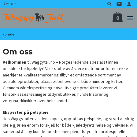
Gå
VALUTA
til
innholdet
0
Forside
Om oss
Velkommen
til Waggytail.no – Norges ledende spesialist innen
pelspleie for kjæledyr! Vi er stolte av å være distributør for en rekke
anerkjente kvalitetsmerker og tilbyr et omfattende sortiment av
pelspleieprodukter, tilpasset behovene til både hunder og katter.
Gjennom vår ekspertise og nøye utvalgte produkter leverer vi
førsteklasses løsninger til dyrebutikker, hundefrisører og
veterinærklinikker over hele landet.
Eksperter på pelspleie
Hos Waggytail er vi lidenskapelig opptatt av pelspleie, og vi vet at riktig
pleie gjør en enorm forskjell for både kjæledyrets helse og velvære. Vi
satser på å tilby kun det beste innen pleieutstyr – fra profesjonelle