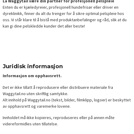
La Waggytail være din partner for profesjonell pelspleie
Enten du er kjæledyreier, profesjonell hundefrisør eller driver en
dyreklinikk, finner du alt du trenger for å sikre optimal pelspleie hos
oss. Vi står klare til å bistå med produktanbefalinger og råd, slik at du
kan gi dine pelskledde kunder det aller beste!
Juridisk informasjon
Informasjon om opphavsrett.
Det er ikke tillatt å reprodusere eller distribuere materiale fra
Waggytail.no uten skriftlig samtykke.
Alt innhold på Waggytail.no (tekst, bilder, filmklipp, logoer) er beskyttet
av opphavsrett og varemerke lovene.
Innholdet må ikke kopieres, reproduseres eller på annen måte
videreformidles uten tillatelse.