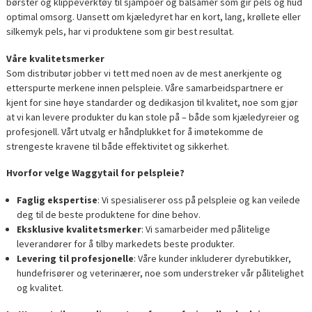
børster og klippeverktøy til sjampoer og balsamer som gir pels og hud
optimal omsorg. Uansett om kjæledyret har en kort, lang, krøllete eller
silkemyk pels, har vi produktene som gir best resultat.
Våre kvalitetsmerker
Som distributør jobber vi tett med noen av de mest anerkjente og
etterspurte merkene innen pelspleie. Våre samarbeidspartnere er
kjent for sine høye standarder og dedikasjon til kvalitet, noe som gjør
at vi kan levere produkter du kan stole på – både som kjæledyreier og
profesjonell. Vårt utvalg er håndplukket for å imøtekomme de
strengeste kravene til både effektivitet og sikkerhet.
Hvorfor velge Waggytail for pelspleie?
Faglig ekspertise
: Vi spesialiserer oss på pelspleie og kan veilede
deg til de beste produktene for dine behov.
Eksklusive kvalitetsmerker
: Vi samarbeider med pålitelige
leverandører for å tilby markedets beste produkter.
Levering til profesjonelle
: Våre kunder inkluderer dyrebutikker,
hundefrisører og veterinærer, noe som understreker vår pålitelighet
og kvalitet.