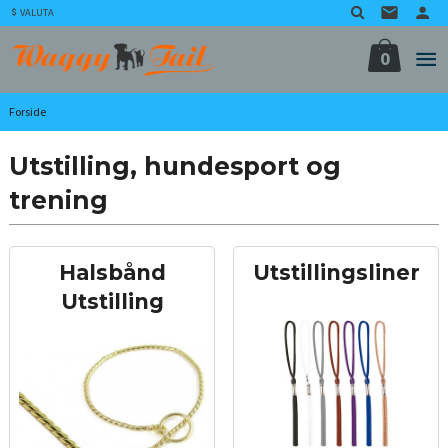
Gå
VALUTA
til
innholdet
0
Forside
Utstilling, hundesport og
trening
Halsbånd
Utstillingsliner
Utstilling