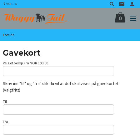
Gå
VALUTA
til
innholdet
0
Forside
Gavekort
Velg et beløp Fra NOK 100.00
Skriv inn "til" og "fra" slik du vil at det skal vises på gavekortet.
(valgfritt)
Til
Fra