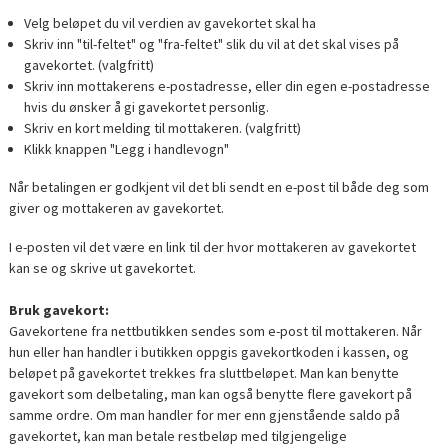
Velg beløpet du vil verdien av gavekortet skal ha
Skriv inn "til-feltet" og "fra-feltet" slik du vil at det skal vises på
gavekortet. (valgfritt)
Skriv inn mottakerens e-postadresse, eller din egen e-postadresse
hvis du ønsker å gi gavekortet personlig.
Skriv en kort melding til mottakeren. (valgfritt)
Klikk knappen "Legg i handlevogn"
Når betalingen er godkjent vil det bli sendt en e-post til både deg som
giver og mottakeren av gavekortet.
I e-posten vil det være en link til der hvor mottakeren av gavekortet
kan se og skrive ut gavekortet.
Bruk gavekort:
Gavekortene fra nettbutikken sendes som e-post til mottakeren. Når
hun eller han handler i butikken oppgis gavekortkoden i kassen, og
beløpet på gavekortet trekkes fra sluttbeløpet. Man kan benytte
gavekort som delbetaling, man kan også benytte flere gavekort på
samme ordre. Om man handler for mer enn gjenstående saldo på
gavekortet, kan man betale restbeløp med tilgjengelige