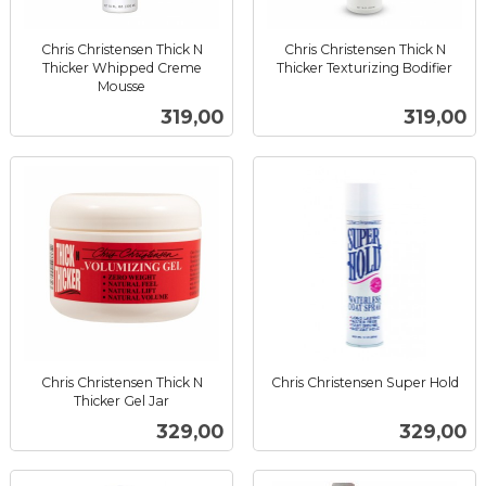
Chris Christensen Thick N
Chris Christensen Thick N
Thicker Whipped Creme
Thicker Texturizing Bodifier
inkl.
Mousse
inkl.
mva.
Pris
Pris
319,00
319,00
mva.
Chris Christensen Thick N
Chris Christensen Super Hold
inkl.
Thicker Gel Jar
inkl.
mva.
Pris
Pris
329,00
329,00
mva.