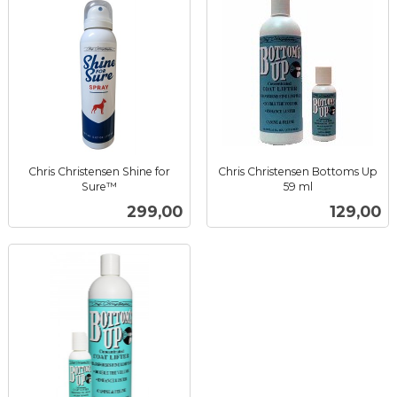
Chris Christensen Shine for
Chris Christensen Bottoms Up
Sure™
59 ml
inkl.
inkl.
Pris
Pris
299,00
129,00
mva.
mva.