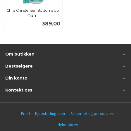
Chris Christensen Bottoms Up
473ml
inkl.
Pris
389,00
mva.
Om butikken
Bestselgere
Din konto
Kontakt oss
Frakt
Kjøpsbetingelser
Sikkerhet og personvern
Nyhetsbrev