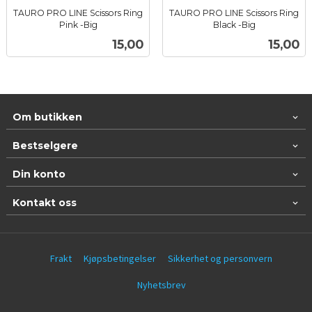
TAURO PRO LINE Scissors Ring
TAURO PRO LINE Scissors Ring
Pink -Big
Black -Big
inkl.
inkl.
Pris
Pris
15,00
15,00
mva.
mva.
Om butikken
Bestselgere
Din konto
Kontakt oss
Frakt
Kjøpsbetingelser
Sikkerhet og personvern
Nyhetsbrev