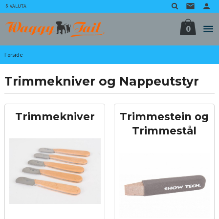
Gå
VALUTA
til
innholdet
0
Forside
Trimmekniver og Nappeutstyr
Trimmekniver
Trimmestein og
Trimmestål