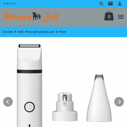
Gå
VALUTA
til
innholdet
0
Forside
Stell, Pleie og Kosttilskudd
Poter
Prev
N