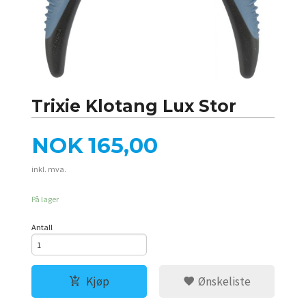
Trixie Klotang Lux Stor
Pris
NOK
165,00
inkl. mva.
På lager
Antall
Kjøp
Ønskeliste