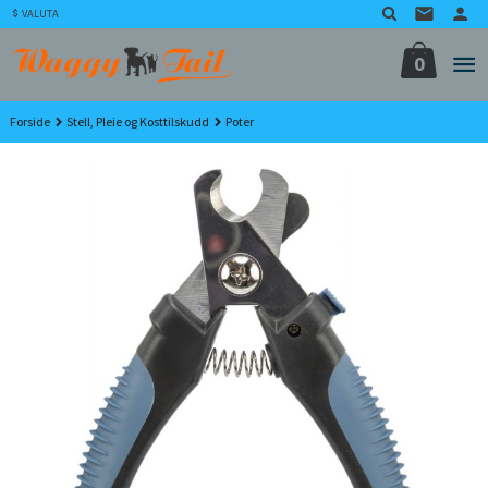
Gå
VALUTA
til
innholdet
0
Forside
Stell, Pleie og Kosttilskudd
Poter