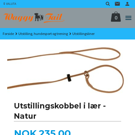
Gå
VALUTA
til
innholdet
0
Forside
Utstilling, hundesport og trening
Utstillingsliner
Utstillingskobbel i lær -
Natur
Pris
NOK
235,00