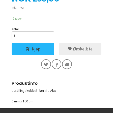
inkl. mva.
På lager
Antall
Kjøp
Ønskeliste
Produktinfo
Utstillingskobbel i lær fra Alac.
6 mm x 160 cm