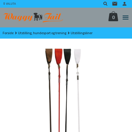
Gå
VALUTA
til
innholdet
0
Forside
Utstilling, hundesport og trening
Utstillingsliner