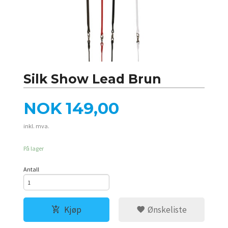
Silk Show Lead Brun
Pris
NOK
149,00
inkl. mva.
På lager
Antall
Kjøp
Ønskeliste