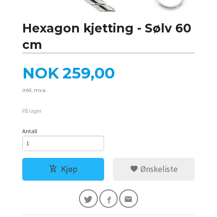
Hexagon kjetting - Sølv 60
cm
Pris
NOK
259,00
inkl. mva.
På lager
Antall
Kjøp
Ønskeliste