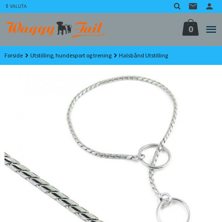
Gå
VALUTA
til
innholdet
0
Forside
Utstilling, hundesport og trening
Halsbånd Utstilling