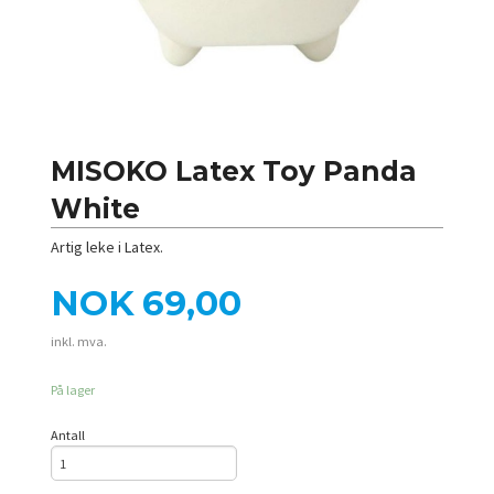
MISOKO Latex Toy Panda
White
Artig leke i Latex.
Pris
NOK
69,00
inkl. mva.
På lager
Antall