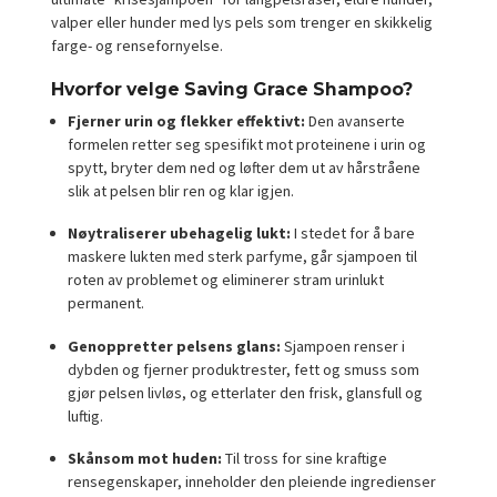
valper eller hunder med lys pels som trenger en skikkelig
farge- og rensefornyelse.
Hvorfor velge Saving Grace Shampoo?
Fjerner urin og flekker effektivt:
Den avanserte
formelen retter seg spesifikt mot proteinene i urin og
spytt, bryter dem ned og løfter dem ut av hårstråene
slik at pelsen blir ren og klar igjen.
Nøytraliserer ubehagelig lukt:
I stedet for å bare
maskere lukten med sterk parfyme, går sjampoen til
roten av problemet og eliminerer stram urinlukt
permanent.
Genoppretter pelsens glans:
Sjampoen renser i
dybden og fjerner produktrester, fett og smuss som
gjør pelsen livløs, og etterlater den frisk, glansfull og
luftig.
Skånsom mot huden:
Til tross for sine kraftige
rensegenskaper, inneholder den pleiende ingredienser