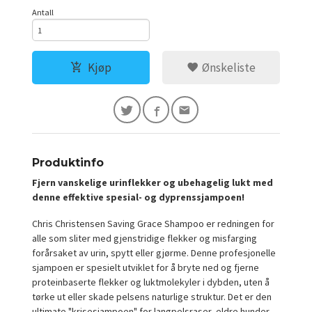
Antall
Kjøp
Ønskeliste
Produktinfo
Fjern vanskelige urinflekker og ubehagelig lukt med
denne effektive spesial- og dyprenssjampoen!
Chris Christensen Saving Grace Shampoo er redningen for
alle som sliter med gjenstridige flekker og misfarging
forårsaket av urin, spytt eller gjørme. Denne profesjonelle
sjampoen er spesielt utviklet for å bryte ned og fjerne
proteinbaserte flekker og luktmolekyler i dybden, uten å
tørke ut eller skade pelsens naturlige struktur. Det er den
ultimate "krisesjampoen" for langpelsraser, eldre hunder,