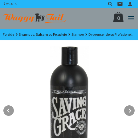
Gå
VALUTA
til
innholdet
0
Forside
Shampoo, Balsam og Pelspleie
Sjampo
Dyprensende og Profesjonell
Prev
N