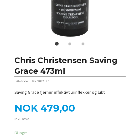
Chris Christensen Saving
Grace 473ml
EAN-kode:
819774012337
Saving Grace fjerner effektivt urinflekker og lukt
Pris
NOK
479,00
inkl. mva.
På lager