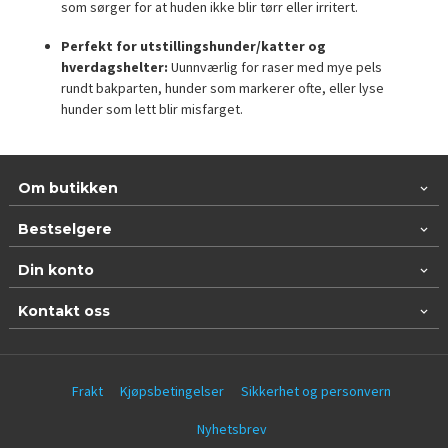
som sørger for at huden ikke blir tørr eller irritert.
Perfekt for utstillingshunder/katter og
hverdagshelter:
Uunnværlig for raser med mye pels
rundt bakparten, hunder som markerer ofte, eller lyse
hunder som lett blir misfarget.
Om butikken
Bestselgere
Din konto
Kontakt oss
Frakt
Kjøpsbetingelser
Sikkerhet og personvern
Nyhetsbrev