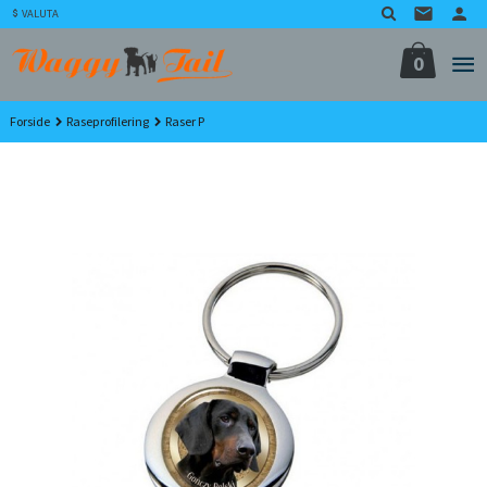
Gå
VALUTA
til
innholdet
0
Forside
Raseprofilering
Raser P