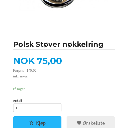
Polsk Støver nøkkelring
Tilbud
NOK
75,00
Førpris:
149,00
Rabatt
inkl. mva.
På lager
Antall
Kjøp
Ønskeliste