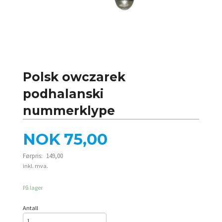
Polsk owczarek
podhalanski
nummerklype
Tilbud
NOK
75,00
Førpris:
149,00
Rabatt
inkl. mva.
På lager
Antall