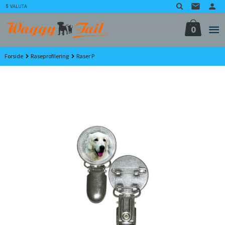
Gå
VALUTA
til
innholdet
0
Forside
Raseprofilering
Raser P