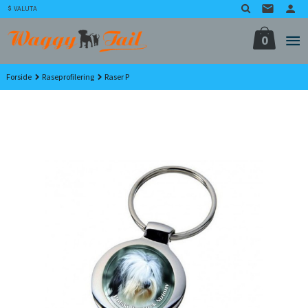
Gå
VALUTA
til
innholdet
0
Forside
Raseprofilering
Raser P