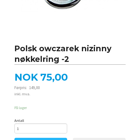
Polsk owczarek nizinny
nøkkelring -2
Tilbud
NOK
75,00
Førpris:
149,00
Rabatt
inkl. mva.
På lager
Antall