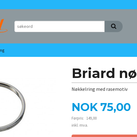
ing
Briard nø
Nøkkelring med rasemotiv
Tilbud
NOK
75,00
Førpris:
149,00
Rabatt
inkl. mva.