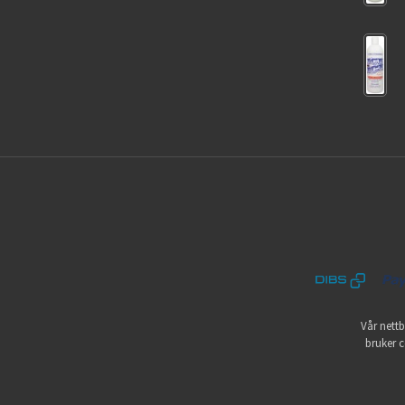
Vår nettb
bruker c