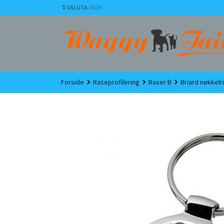
Gå
VALUTA
: NOK
til
innholdet
Forside
Raseprofilering
Raser B
Briard nøkkelr