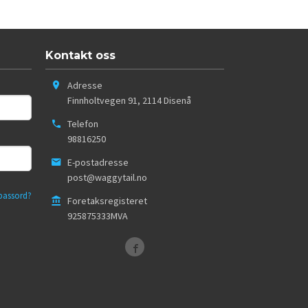
Kontakt oss
Adresse
Finnholtvegen 91
,
2114
Disenå
Telefon
98816250
E-postadresse
post@waggytail.no
passord?
Foretaksregisteret
925875333MVA