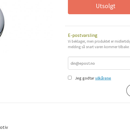
Utsolgt
E-postvarsling
Vi beklager, men produktet er midlertidi
melding så snart varen kommer tilbake p
Jeg godtar
vilkårene
otiv