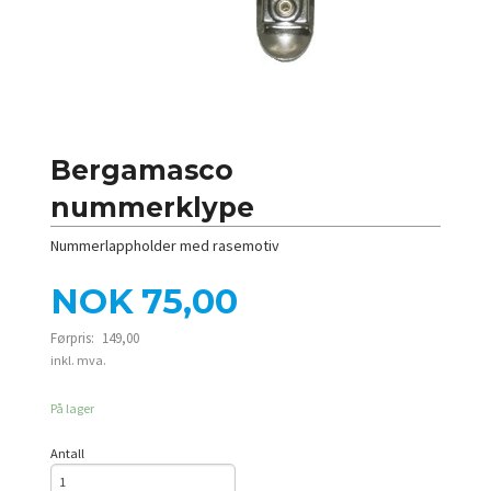
Bergamasco
nummerklype
Nummerlappholder med rasemotiv
Tilbud
NOK
75,00
Førpris:
149,00
Rabatt
inkl. mva.
På lager
Antall