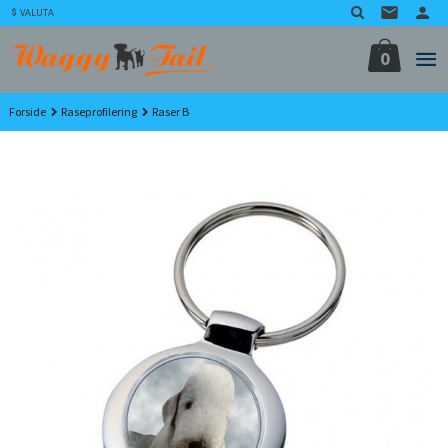
Gå
VALUTA
til
innholdet
0
Forside
Raseprofilering
Raser B