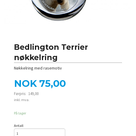
Bedlington Terrier
nøkkelring
Nøkkelring med rasemotiv
Tilbud
NOK
75,00
Førpris:
149,00
Rabatt
inkl. mva.
På lager
Antall