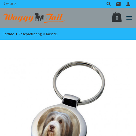
Gå
VALUTA
til
innholdet
0
Forside
Raseprofilering
Raser B