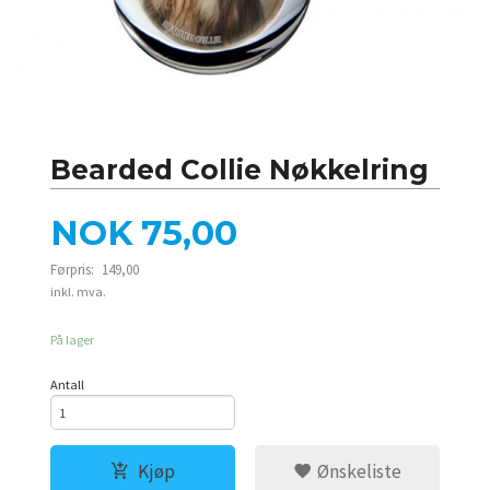
Bearded Collie Nøkkelring
Tilbud
NOK
75,00
Førpris:
149,00
Rabatt
inkl. mva.
På lager
Antall
Kjøp
Ønskeliste