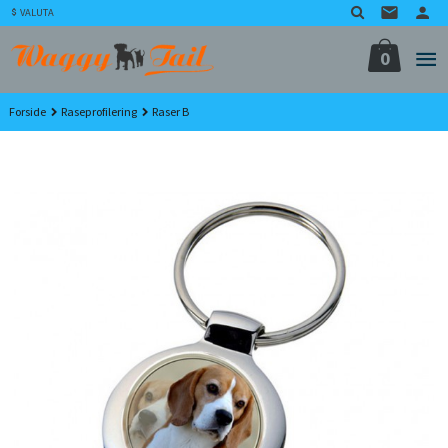
Gå
VALUTA
til
innholdet
0
Forside
Raseprofilering
Raser B