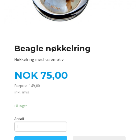
Beagle nøkkelring
Nøkkelring med rasemotiv
Tilbud
NOK
75,00
Førpris:
149,00
Rabatt
inkl. mva.
På lager
Antall