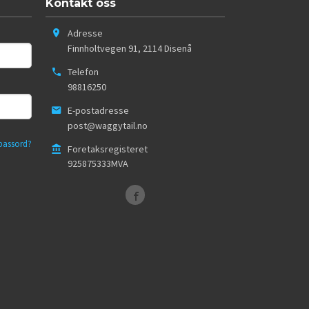
Kontakt oss
Adresse
Finnholtvegen 91
,
2114
Disenå
Telefon
98816250
E-postadresse
post@waggytail.no
passord?
Foretaksregisteret
925875333MVA