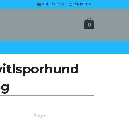
KONTAKT OSS
MIN KONTO
0
vitlsporhund
ng
På lager