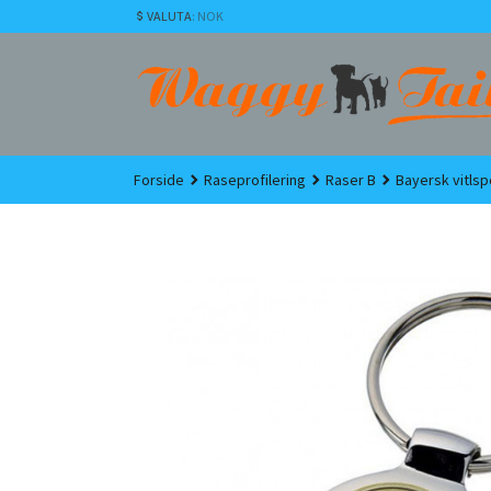
Gå
VALUTA
: NOK
til
innholdet
Forside
Raseprofilering
Raser B
Bayersk vitls