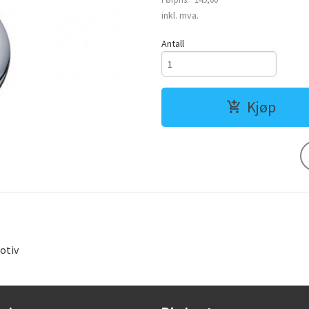
Rabatt
inkl. mva.
Antall
Kjøp
otiv