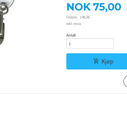
Tilbud
NOK
75,00
Førpris:
149,00
Rabatt
inkl. mva.
Antall
Kjøp