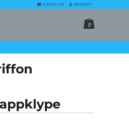
KONTAKT OSS
MIN KONTO
0
iffon
appklype