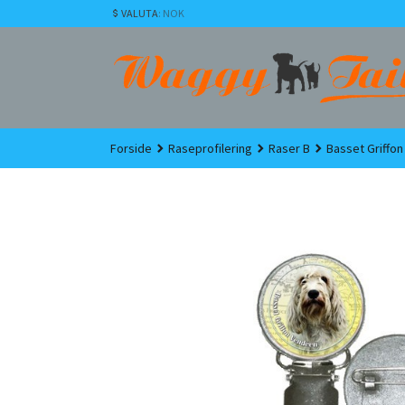
Gå
VALUTA
: NOK
til
innholdet
Forside
Raseprofilering
Raser B
Basset Griffo