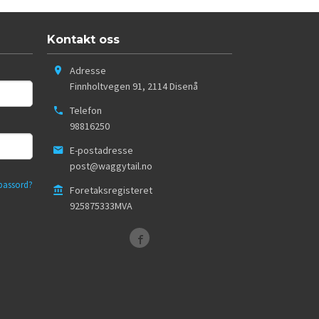
Kontakt oss
Adresse
Finnholtvegen 91
,
2114
Disenå
Telefon
98816250
E-postadresse
post@waggytail.no
passord?
Foretaksregisteret
925875333MVA