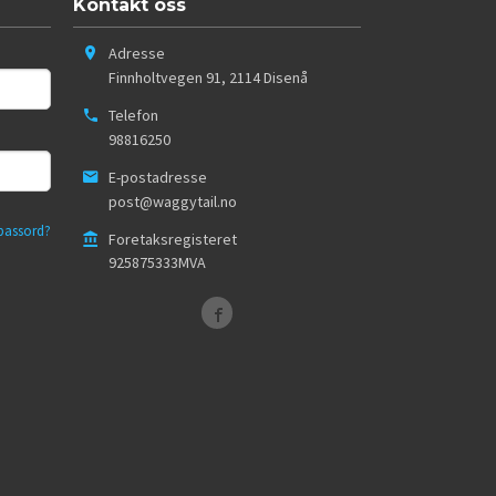
Kontakt oss
Adresse
Finnholtvegen 91
,
2114
Disenå
Telefon
98816250
E-postadresse
post@waggytail.no
passord?
Foretaksregisteret
925875333MVA