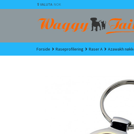
Gå
VALUTA
: NOK
til
innholdet
Forside
Raseprofilering
Raser A
Azawakh nøkke