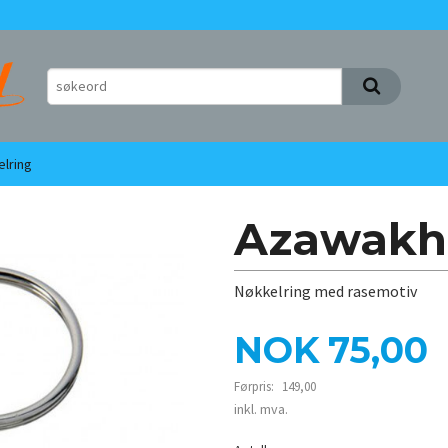
lring
Azawakh 
Nøkkelring med rasemotiv
Tilbud
NOK
75,00
Førpris:
149,00
Rabatt
inkl. mva.