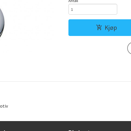
Antall
Kjøp
otiv