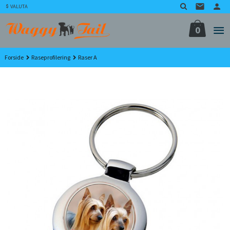
Gå
VALUTA
til
innholdet
0
Forside
Raseprofilering
Raser A