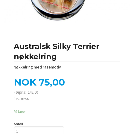
Australsk Silky Terrier
nøkkelring
Nøkkelring med rasemotiv
Tilbud
NOK
75,00
Førpris:
149,00
Rabatt
inkl. mva.
På lager
Antall