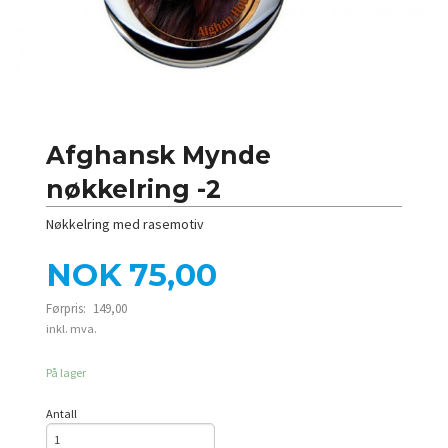
Afghansk Mynde
nøkkelring -2
Nøkkelring med rasemotiv
Tilbud
NOK
75,00
Førpris:
149,00
Rabatt
inkl. mva.
På lager
Antall