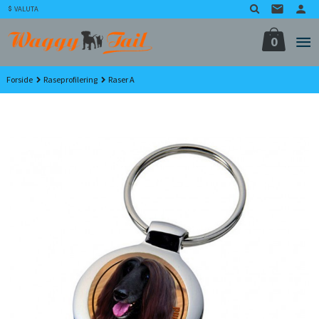
Gå
VALUTA
til
innholdet
0
Forside
Raseprofilering
Raser A