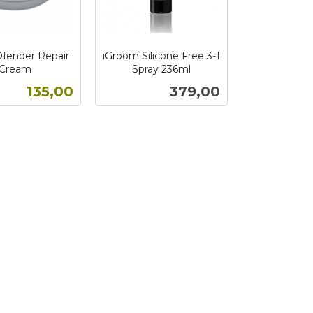
Dfender Repair
iGroom Silicone Free 3-1
Cream
Spray 236ml
inkl.
Tilbud
Pris
135,00
379,00
mva.
Kjøp
Kjøp