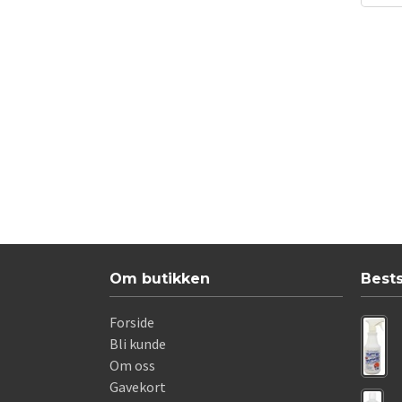
Om butikken
Best
Forside
Bli kunde
Om oss
Gavekort