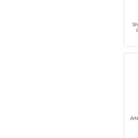
Sh
inkl.
mva.
Art
inkl.
mva.