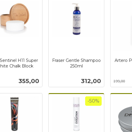
Sentinel H11 Super
Fraser Gentle Shampoo
Artero P
hite Chalk Block
250ml
inkl.
Rabatt
inkl.
mva.
mva.
Pris
Pris
355,00
312,00
199,00
Kjøp
Kjøp
-50%