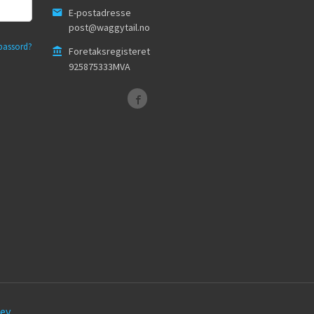
E-postadresse
post@waggytail.no
passord?
Foretaksregisteret
925875333MVA
ev