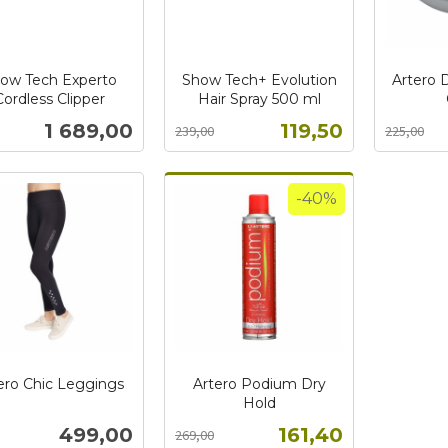
ow Tech Experto
Show Tech+ Evolution
Artero 
Cordless Clipper
Hair Spray 500 ml
Rabatt
inkl.
Rabatt
inkl.
Pris
Tilbud
1 689,00
119,50
239,00
225,00
mva.
mva.
Kjøp
Kjøp
-40%
ero Chic Leggings
Artero Podium Dry
Hold
Rabatt
inkl.
Pris
Tilbud
499,00
161,40
269,00
mva.