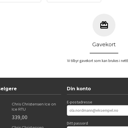
Les mer
Kjøp
Gavekort
Vi tilbyr gavekort som kan brukes i nett
selgere
Din konto
E-postadresse
Chris Christensen Ice on
Ice RTU
339,00
Ditt passord
Chris Christensen