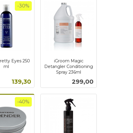
-30%
retty Eyes 250
iGroom Magic
ml
Detangler Conditioning
Spray 236ml
inkl.
Tilbud
Pris
139,30
299,00
mva.
Kjøp
Kjøp
-40%