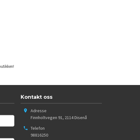
butikken!
Kontakt oss
Adresse
Finnholtvegen 91
,
2114
Disenå
Telefon
98816250