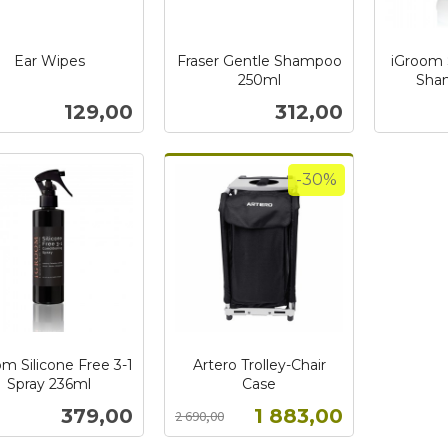
Ear Wipes
Fraser Gentle Shampoo
iGroom 
250ml
Sha
inkl.
inkl.
Pris
Pris
129,00
312,00
mva.
mva.
Kjøp
Kjøp
-30%
m Silicone Free 3-1
Artero Trolley-Chair
Spray 236ml
Case
Rabatt
inkl.
Pris
Tilbud
379,00
1 883,00
2 690,00
mva.