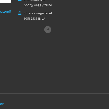
post@waggytail.no
passord?
Foretaksregisteret
925875333MVA
ev