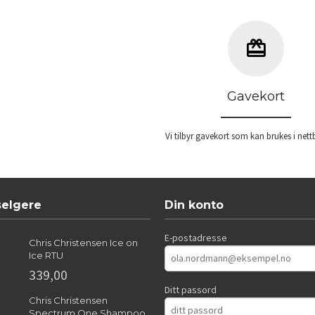
Kjøp
Kjøp
Gavekort
Vi tilbyr gavekort som kan brukes i nett
selgere
Din konto
E-postadresse
Chris Christensen Ice on
Ice RTU
339,00
Ditt passord
Chris Christensen
Spectrum One Shampoo