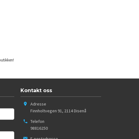
butikken!
Kontakt oss
Adresse
Finnholtvegen 91
,
2114
Disenå
Telefon
98816250
E-postadresse