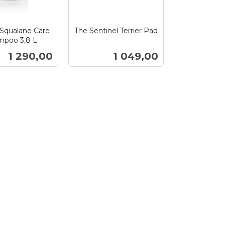
Squalane Care
The Sentinel Terrier Pad
mpoo 3,8 L
inkl.
mva.
Pris
Pris
1 290,00
1 049,00
Kjøp
Kjøp