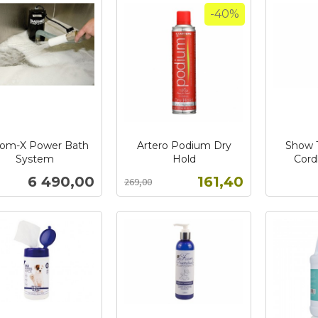
-40%
om-X Power Bath
Artero Podium Dry
Show 
System
Hold
Cord
Rabatt
inkl.
inkl.
Pris
Tilbud
6 490,00
161,40
269,00
mva.
mva.
Kjøp
Kjøp