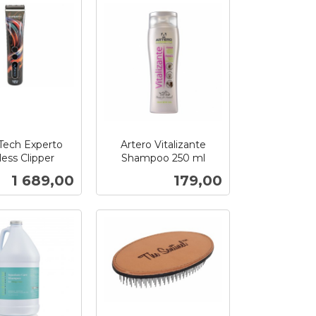
Tech Experto
Artero Vitalizante
less Clipper
Shampoo 250 ml
inkl.
Pris
Pris
1 689,00
179,00
mva.
Kjøp
Kjøp