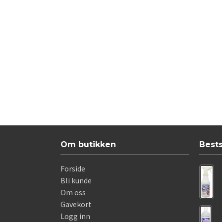
Om butikken
Best
Forside
Bli kunde
Om oss
Gavekort
Logg inn