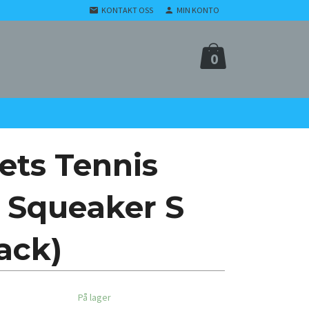
KONTAKT OSS
MIN KONTO
0
ts Tennis
h Squeaker S
ack)
På lager