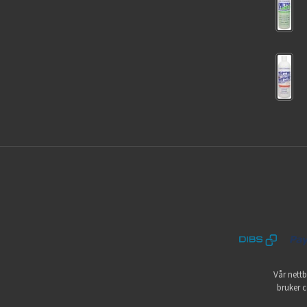
Vår nettb
bruker c