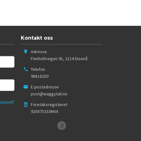
Kontakt oss
Adresse
Finnholtvegen 91
,
2114
Disenå
Telefon
98816250
E-postadresse
post@waggytail.no
passord?
Foretaksregisteret
925875333MVA