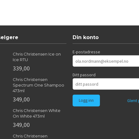
selgere
Din konto
E-postadresse
Chris Christensen Ice on
Ice RTU
339,00
Ditt passord
Chris Christensen
Spectrum One Shampoo
473ml
349,00
Glemt 
Chris Christensen White
On White 473ml
349,00
Chris Christensen