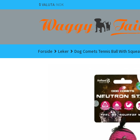
Gå
VALUTA
: NOK
til
innholdet
Forside
Leker
Dog Comets Tennis Ball With Squeak