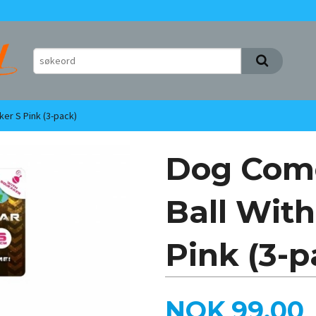
er S Pink (3-pack)
Dog Come
Ball Wit
Pink (3-p
Pris
NOK
99,00