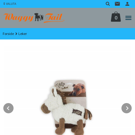
Gå
VALUTA
til
innholdet
0
Forside
Leker
Prev
N