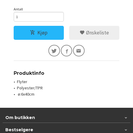
Antall
Kjøp
Ønskeliste
Produktinfo
• Flyter
• Polyester/TPR
• ø:6x40cm
Om butikken
Bestselgere