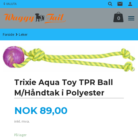
Gå
VALUTA
til
innholdet
0
Forside
Leker
Trixie Aqua Toy TPR Ball
M/Håndtak i Polyester
Pris
NOK
89,00
inkl. mva.
På lager