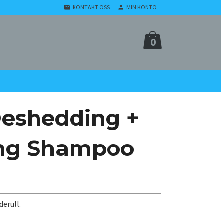
KONTAKT OSS
MIN KONTO
0
eshedding +
ing Shampoo
derull.