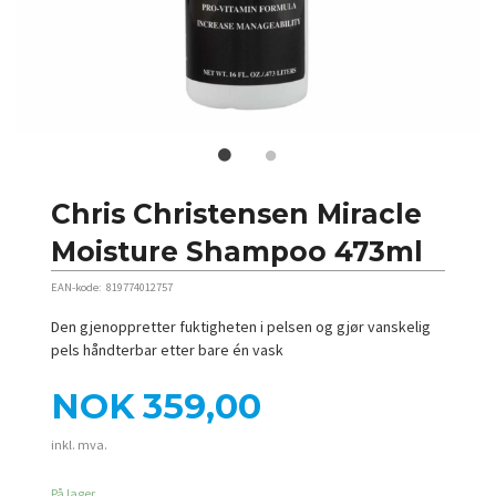
Chris Christensen Miracle
Moisture Shampoo 473ml
EAN-kode:
819774012757
Den gjenoppretter fuktigheten i pelsen og gjør vanskelig
pels håndterbar etter bare én vask
Pris
NOK
359,00
inkl. mva.
På lager