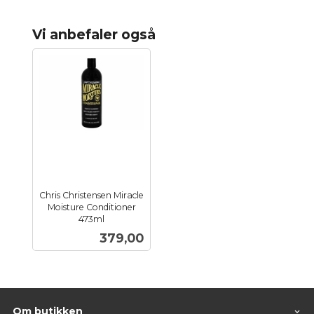
Vi anbefaler også
Chris Christensen Miracle
Moisture Conditioner
473ml
inkl.
Pris
379,00
mva.
Om butikken