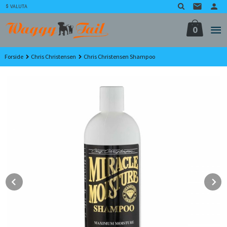
Gå
VALUTA
til
innholdet
0
Forside
Chris Christensen
Chris Christensen Shampoo
Prev
N