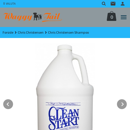
Gå
VALUTA
til
innholdet
0
Forside
Chris Christensen
Chris Christensen Shampoo
Prev
N