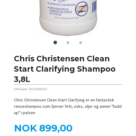
Chris Christensen Clean
Start Clarifying Shampoo
3,8L
EAN-kode:
851163000327
Chris Christensen Clean Start Clarifying er en fantastisk
renseshampoo som fjerner fett, voks, oljer og annen "build
up" i pelsen
Pris
NOK
899,00