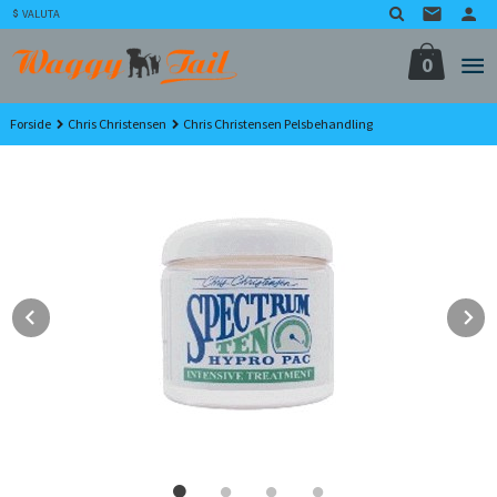
Gå
VALUTA
til
innholdet
0
Forside
Chris Christensen
Chris Christensen Pelsbehandling
Prev
N