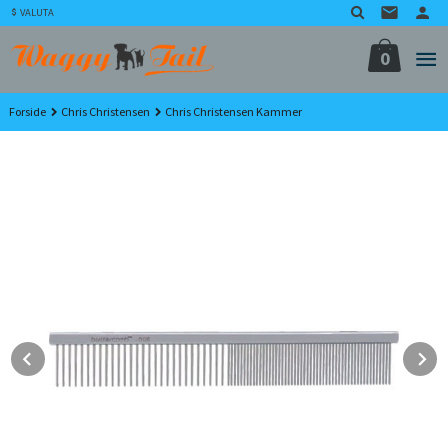
Gå
VALUTA
til
innholdet
0
Forside
Chris Christensen
Chris Christensen Kammer
Prev
N