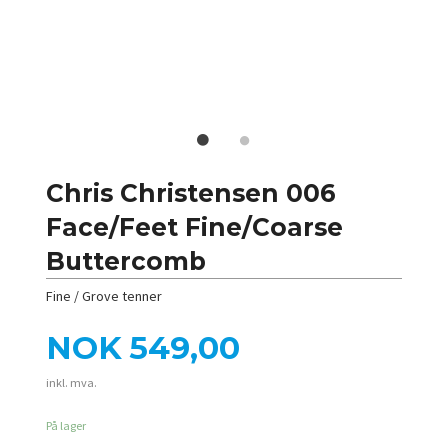
Chris Christensen 006
Face/Feet Fine/Coarse
Buttercomb
Fine / Grove tenner
Pris
NOK
549,00
inkl. mva.
På lager