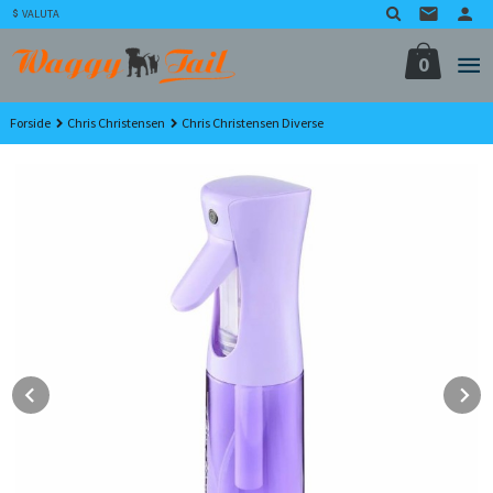
Gå
VALUTA
til
innholdet
0
Forside
Chris Christensen
Chris Christensen Diverse
Prev
N