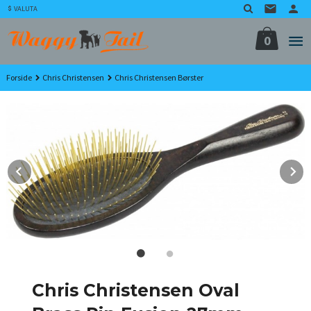
Gå
VALUTA
til
innholdet
0
Forside
Chris Christensen
Chris Christensen Børster
Prev
N
Chris Christensen Oval