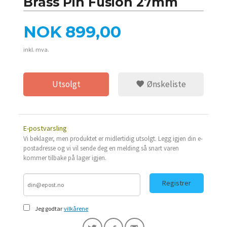
Brass Pin Fusion 27mm
Pris
NOK
899,00
inkl. mva.
Utsolgt
Ønskeliste
E-postvarsling
Vi beklager, men produktet er midlertidig utsolgt. Legg igjen din e-
postadresse og vi vil sende deg en melding så snart varen
kommer tilbake på lager igjen.
Registrer
Jeg godtar
vilkårene