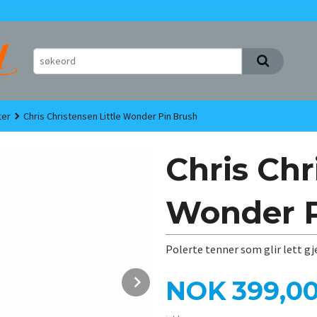
ter
Chris Christensen Little Wonder Pin Brush
Chris Chr
Wonder P
Polerte tenner som glir lett 
Next
Pris
NOK
399,0