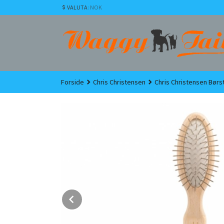
Gå
VALUTA
: NOK
til
innholdet
Forside
Chris Christensen
Chris Christensen Børs
Prev