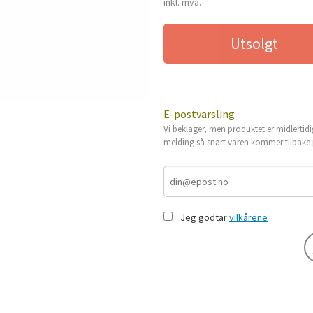
inkl. mva.
Utsolgt
E-postvarsling
Vi beklager, men produktet er midlertidi
melding så snart varen kommer tilbake p
Jeg godtar
vilkårene