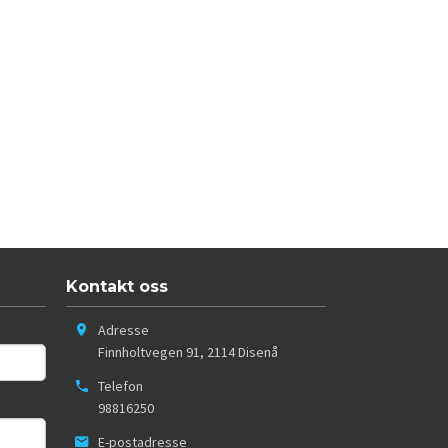
Kontakt oss
Adresse
Finnholtvegen 91
,
2114
Disenå
Telefon
98816250
E-postadresse