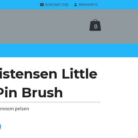
KONTAKT OSS
MIN KONTO
0
istensen Little
in Brush
gjennom pelsen
0