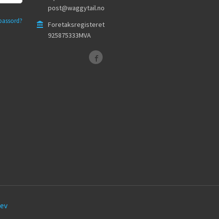
post@waggytail.no
passord?
Foretaksregisteret
925875333MVA
ev