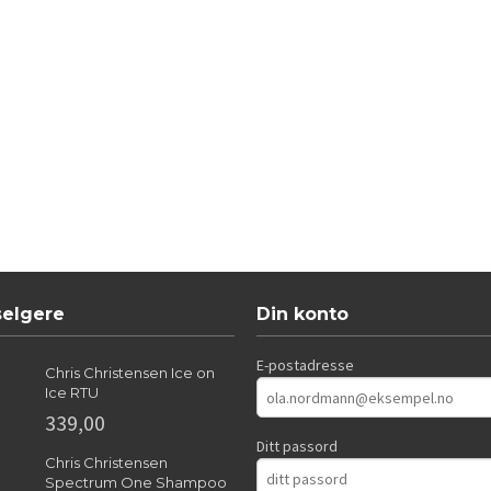
selgere
Din konto
E-postadresse
Chris Christensen Ice on
Ice RTU
339,00
Ditt passord
Chris Christensen
Spectrum One Shampoo