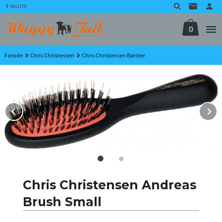
Gå
VALUTA
til
innholdet
0
Forside
Chris Christensen
Chris Christensen Børster
Prev
N
Chris Christensen Andreas
Brush Small