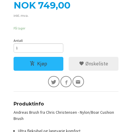
Pris
NOK
749,00
inkl. mva.
På lager
Antall
Kjøp
Ønskeliste
Produktinfo
Andreas Brush fra Chris Christensen - Nylon/Boar Cushion
Brush
Ultra fleksibel og langvarig komfort