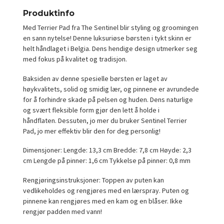
Produktinfo
Med Terrier Pad fra The Sentinel blir styling og groomingen
en sann nytelse! Denne luksuriøse børsten i tykt skinn er
helt håndlaget i Belgia. Dens hendige design utmerker seg
med fokus på kvalitet og tradisjon.
Baksiden av denne spesielle børsten er laget av
høykvalitets, solid og smidig lær, og pinnene er avrundede
for å forhindre skade på pelsen og huden. Dens naturlige
og svært fleksible form gjør den lett å holde i
håndflaten. Dessuten, jo mer du bruker Sentinel Terrier
Pad, jo mer effektiv blir den for deg personlig!
Dimensjoner: Lengde: 13,3 cm Bredde: 7,8 cm Høyde: 2,3
cm Lengde på pinner: 1,6 cm Tykkelse på pinner: 0,8 mm
Rengjøringsinstruksjoner: Toppen av puten kan
vedlikeholdes og rengjøres med en lærspray. Puten og
pinnene kan rengjøres med en kam og en blåser. Ikke
rengjør padden med vann!