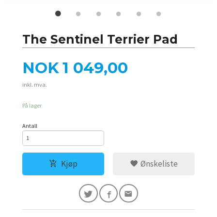
The Sentinel Terrier Pad
Pris
NOK
1 049,00
inkl. mva.
På lager
Antall
Kjøp
Ønskeliste